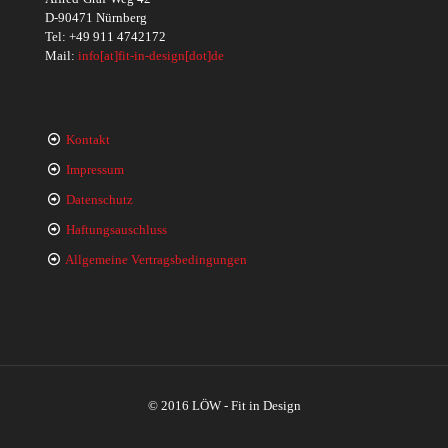
D-90471 Nürnberg
Tel:
+49 911 4742172
Mail:
info[at]fit-in-design[dot]de
Kontakt
Impressum
Datenschutz
Haftungsauschluss
Allgemeine Vertragsbedingungen
© 2016 LÖW - Fit in Design