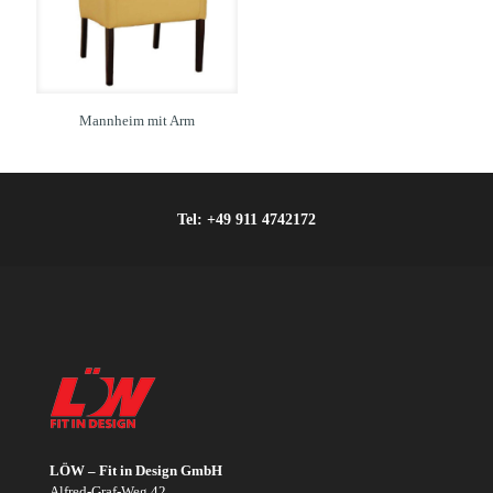
Mannheim mit Arm
Tel:
+49 911 4742172
LÖW – Fit in Design GmbH
Alfred-Graf-Weg 42