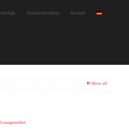
enbeläge
Studioeinrichtung
Kontakt
Show all
d Loungemöbel