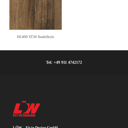
H1400 ST36 Stadelholz
Tel:
+49 911 4742172
LÖW – Fit in Design GmbH