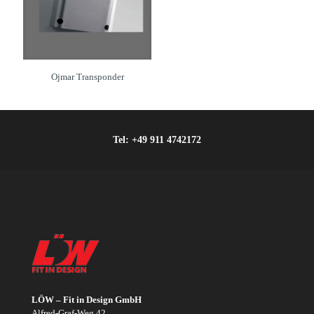
Ojmar Transponder
Tel:
+49 911 4742172
LÖW – Fit in Design GmbH
Alfred-Graf-Weg 42