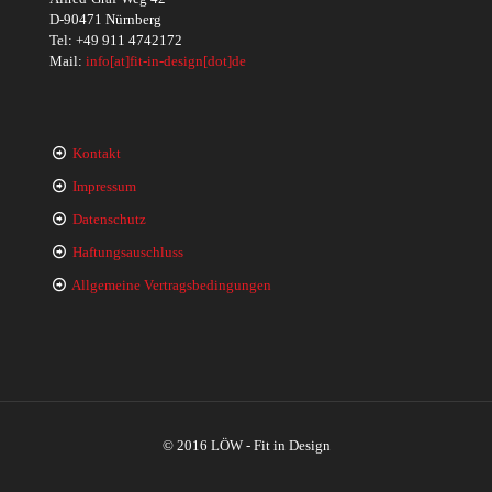
D-90471 Nürnberg
Tel:
+49 911 4742172
Mail:
info[at]fit-in-design[dot]de
Kontakt
Impressum
Datenschutz
Haftungsauschluss
Allgemeine Vertragsbedingungen
© 2016 LÖW - Fit in Design