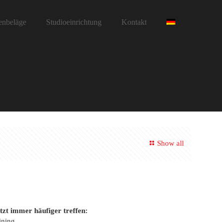
enbeläge
Studioeinrichtung
Kontakt
Show all
tzt immer häufiger treffen:
ining