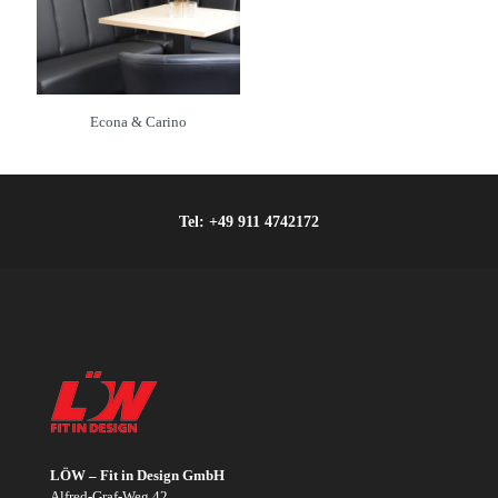
Econa & Carino
Tel:
+49 911 4742172
LÖW – Fit in Design GmbH
Alfred-Graf-Weg 42