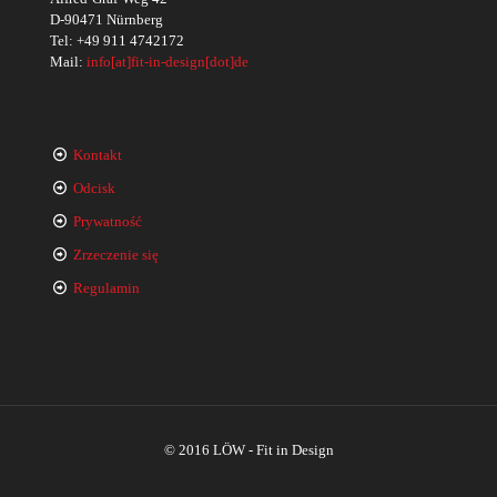
D-90471 Nürnberg
Tel:
+49 911 4742172
Mail:
info[at]fit-in-design[dot]de
Kontakt
Odcisk
Prywatność
Zrzeczenie się
Regulamin
© 2016 LÖW - Fit in Design