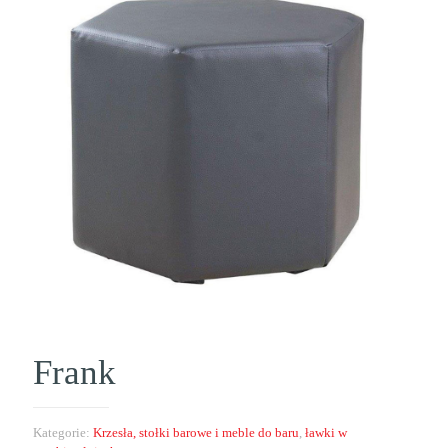
Frank
Kategorie:
Krzesła, stołki barowe i meble do baru
,
ławki w