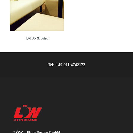
Q-105 & Sitro
Tel:
+49 911 4742172
LÖW – Fit in Design GmbH