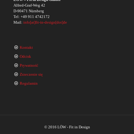
Alfred-Graf-Weg 42
D-90471 Nürnberg
Tel:
+49 911 4742172
Mail:
info[at]fit-in-design[dot]de
Kontakt
Odcisk
Prywatność
Zrzeczenie się
Regulamin
© 2016 LÖW - Fit in Design