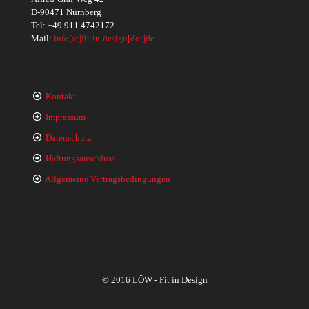
D-90471 Nürnberg
Tel:
+49 911 4742172
Mail:
info[at]fit-in-design[dot]de
Kontakt
Impressum
Datenschutz
Haftungsauschluss
Allgemeine Vertragsbedingungen
© 2016 LÖW - Fit in Design