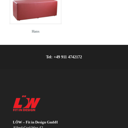
Hans
Tel:
+49 911 4742172
LÖW – Fit in Design GmbH
Alfred-Graf-Weg 42