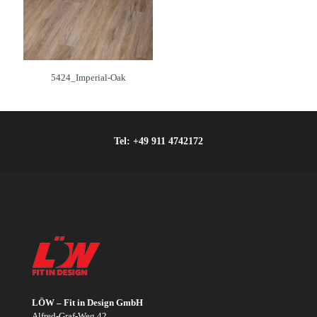
5424_Imperial-Oak
Tel:
+49 911 4742172
LÖW – Fit in Design GmbH
Alfred-Graf-Weg 42