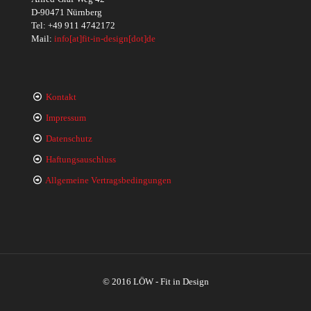
D-90471 Nürnberg
Tel:
+49 911 4742172
Mail:
info[at]fit-in-design[dot]de
Kontakt
Impressum
Datenschutz
Haftungsauschluss
Allgemeine Vertragsbedingungen
© 2016 LÖW - Fit in Design