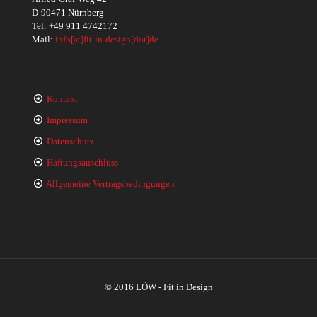
D-90471 Nürnberg
Tel:
+49 911 4742172
Mail:
info[at]fit-in-design[dot]de
Kontakt
Impressum
Datenschutz
Haftungsauschluss
Allgemeine Vertragsbedingungen
© 2016 LÖW - Fit in Design