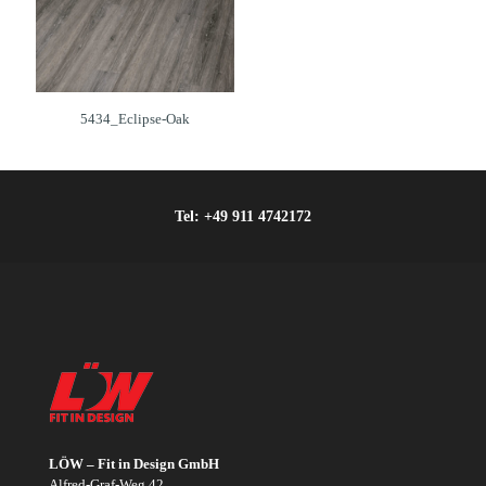
5434_Eclipse-Oak
Tel:
+49 911 4742172
LÖW – Fit in Design GmbH
Alfred-Graf-Weg 42