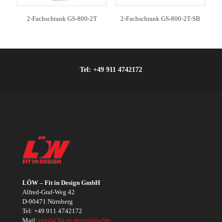
2-Fachschrank GS-800-2T
2-Fachschrank GS-800-2T-SB
Tel:
+49 911 4742172
LÖW – Fit in Design GmbH
Alfred-Graf-Weg 42
D-90471 Nürnberg
Tel:
+49 911 4742172
Mail:
info[at]fit-in-design[dot]de