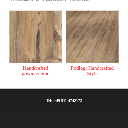
Handcrafted
Podłogi Handcrafted
powierzchnie
Style
Tel:
+49 911 4742172