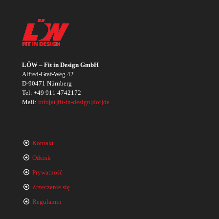
LÖW – Fit in Design GmbH
Alfred-Graf-Weg 42
D-90471 Nürnberg
Tel:
+49 911 4742172
Mail:
info[at]fit-in-design[dot]de
Kontakt
Odcisk
Prywatność
Zrzeczenie się
Regulamin